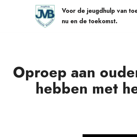
Voor de jeugdhulp van to
Ga
nu en de toekomst.
naar
de
inhoud
Oproep aan ouder
hebben met he