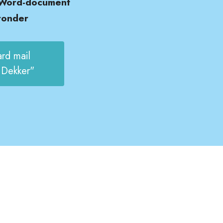
 Word-document
ronder
rd mail
 Dekker"