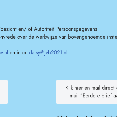
Toezicht en/ of Autoriteit Persoonsgegevens
 onvrede over de werkwijze van bovengenoemde inste
v.nl
en in cc
daisy@jvb2021.nl
Klik hier en mail direct
mail "Eerdere brief 