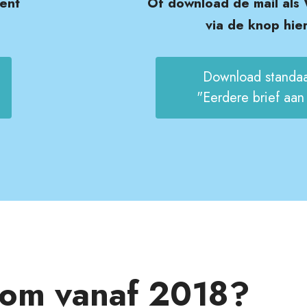
ent
Of download de mail als
via de knop hie
Download standaa
"Eerdere brief aan
om vanaf 2018?