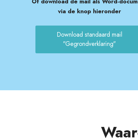
Of download de mail als Word-docum
via de knop hieronder
Download standaard mail
"Gegrondverklaring"
Waar