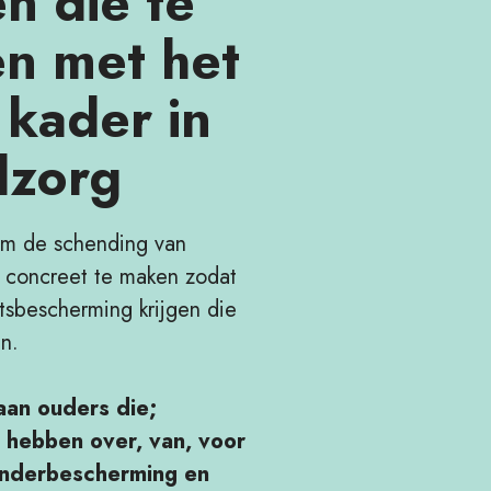
n die te
n met het
kader in
dzorg
om de schending van
 concreet te maken zodat
tsbescherming krijgen die
en.
aan ouders die;
 hebben over, van, voor
Kinderbescherming en