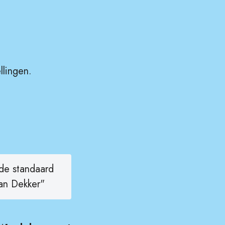
llingen.
 de standaard
aan Dekker"