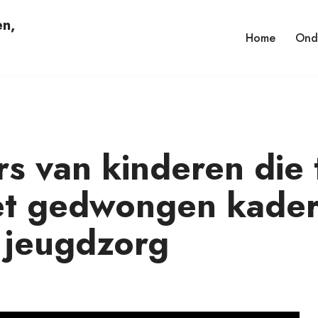
en,
Home
Ond
s van kinderen die
t gedwongen kader
jeugdzorg